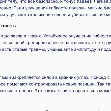
ит телу, что всё безопасно, и тонус падает. Лёгкая
ение. Ради улучшения гибкости полезны мягкие фас
мы улучшают скольжение слоёв и убирают липкие мес
асность
и до звёзд в глазах. Устойчивое улучшение гибкости
осле силовой тренировки легче растягивать те же гр
ли есть старые травмы, уменьшайте амплитуду и по
азон закрепляется силой в крайних углах. Присед с 
ре помогают контролировать новые позиции. Так таз
разные стороны. Это снижает риск сорваться в моме